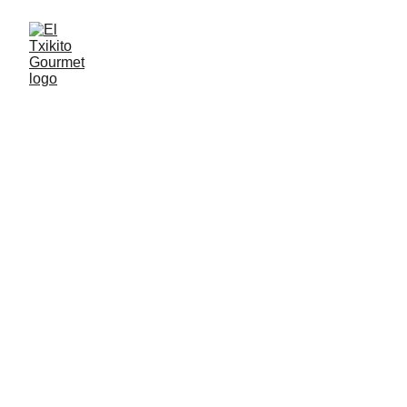
Charcuteries
Bienvenue dans notre catalogue gourmet, 
un voyage entre le Pays basque et 
l’Espagne.
Découvrez une sélection authentique de 
charcuteries, fromages, tapas et produits 
du terroir.
Chaque référence a été choisie pour sa 
qualité, son goût et son caractère unique.