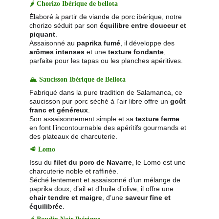
🌶️ 
Chorizo Ibérique de bellota
Élaboré à partir de viande de porc ibérique, notre 
chorizo séduit par son 
équilibre entre douceur et 
piquant
.
Assaisonné au 
paprika fumé
, il développe des 
arômes intenses
 et une 
texture fondante
, 
parfaite pour les tapas ou les planches apéritives.
🏔️ 
Saucisson Ibérique de Bellota
Fabriqué dans la pure tradition de Salamanca, ce 
saucisson pur porc séché à l’air libre offre un 
goût 
franc et généreux
.
Son assaisonnement simple et sa 
texture ferme
en font l’incontournable des apéritifs gourmands et 
des plateaux de charcuterie.
🥩 
Lomo 
Issu du 
filet du porc de Navarre
, le Lomo est une 
charcuterie noble et raffinée.
Séché lentement et assaisonné d’un mélange de 
paprika doux, d’ail et d’huile d’olive, il offre une 
chair tendre et maigre
, d’une 
saveur fine et 
équilibrée
.