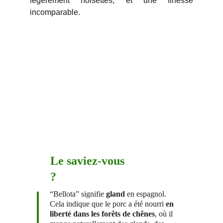
légèrement noisettés, et une finesse
incomparable.
Le saviez-vous 
?
“Bellota” signifie 
gland
 en espagnol.
Cela indique que le porc a été nourri 
en 
liberté dans les forêts de chênes
, où il 