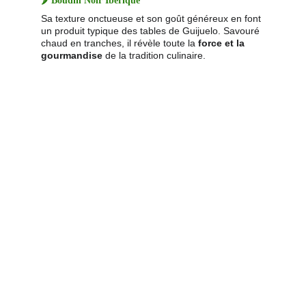
🌶️ 
Boudin Noir Ibérique
Sa texture onctueuse et son goût généreux en font 
un produit typique des tables de Guijuelo. Savouré 
chaud en tranches, il révèle toute la 
force et la 
gourmandise
 de la tradition culinaire.