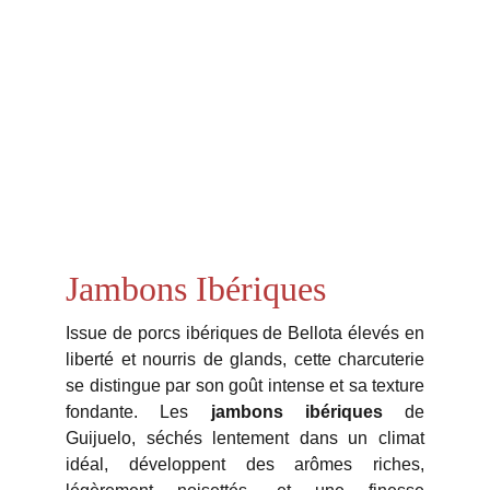
Que vous soyez amateur de produits 
ibériques ou curieux de nouvelles 
saveurs, 
vous trouverez votre bonheur ici.
Savourez le meilleur du Sud, livré 
directement chez vous ou en entreprise.
Jambons Ibériques
Issue de porcs ibériques de Bellota élevés en
liberté et nourris de glands, cette charcuterie
se distingue par son goût intense et sa texture
fondante. Les
jambons ibériques
de
Guijuelo, séchés lentement dans un climat
idéal, développent des arômes riches,