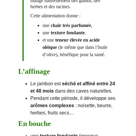
mange naturellement des glands, des 
herbes et des racines.
Cette alimentation donne :
une 
chair très parfumée
,
une 
texture fondante
,
et une 
teneur élevée en acide 
oléique
 (le même que dans l’huile 
d’olive), bénéfique pour la santé.
L’affinage
Le jambon est 
séché et affiné entre 24 
et 48 mois
 dans des caves naturelles.
Pendant cette période, il développe ses 
arômes complexes
 : noisette, beurre, 
herbes, fruits secs…
En bouche
une 
texture fondante
 (presque 