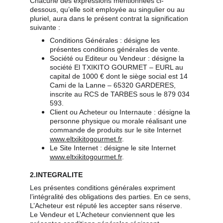
Chacune des expressions mentionnées ci-
dessous, qu’elle soit employée au singulier ou au 
pluriel, aura dans le présent contrat la signification 
suivante :
Conditions Générales : désigne les 
présentes conditions générales de vente.
Société ou Editeur ou Vendeur : désigne la 
société El TXIKITO GOURMET – EURL au 
capital de 1000 € dont le siège social est 14 
Cami de la Lanne – 65320 GARDERES, 
inscrite au RCS de TARBES sous le 879 034 
593.
Client ou Acheteur ou Internaute : désigne la 
personne physique ou morale réalisant une 
commande de produits sur le site Internet 
www.eltxikitogourmet.fr
.
Le Site Internet : désigne le site Internet 
www.eltxikitogourmet.fr
.
2.INTEGRALITE
Les présentes conditions générales expriment 
l’intégralité des obligations des parties. En ce sens, 
L’Acheteur est réputé les accepter sans réserve.
Le Vendeur et L’Acheteur conviennent que les 